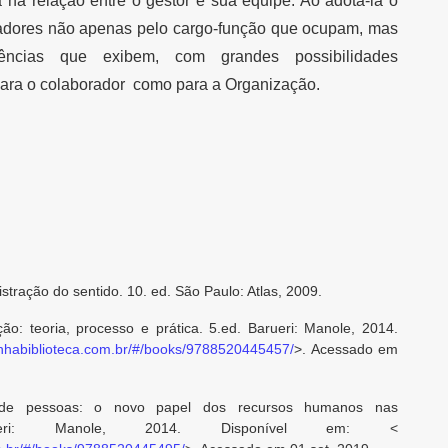
na relação entre o gestor e sua equipe. Ao adotá-la o
radores não apenas pelo cargo-função que ocupam, mas
tências que exibem, com grandes possibilidades
para o colaborador como para a Organização.
tração do sentido. 10. ed. São Paulo: Atlas, 2009.
ão: teoria, processo e prática. 5.ed. Barueri: Manole, 2014.
minhabiblioteca.com.br/#/books/9788520445457/
>. Acessado em
 de pessoas: o novo papel dos recursos humanos nas
arueri: Manole, 2014. Disponível em: <