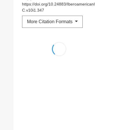
https://doi.org/10.24883/IberoamericanI
C.v10i1.347
More Citation Formats