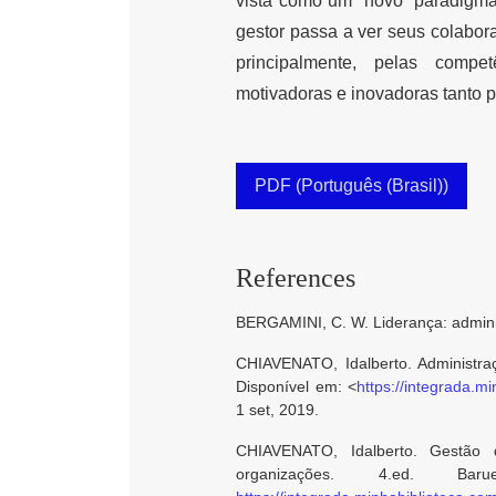
vista como um “novo” paradigma 
gestor passa a ver seus colabo
principalmente, pelas compe
motivadoras e inovadoras tanto 
PDF (Português (Brasil))
References
BERGAMINI, C. W. Liderança: adminis
CHIAVENATO, Idalberto. Administraç
Disponível em: <
https://integrada.
1 set, 2019.
CHIAVENATO, Idalberto. Gestão
organizações. 4.ed. B