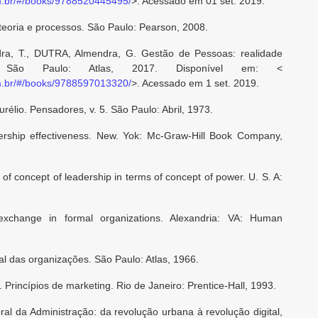
om.br/#/books/9788520445495/
>. Acessado em 01 set. 2019.
eoria e processos. São Paulo: Pearson, 2008.
a, T., DUTRA, Almendra, G. Gestão de Pessoas: realidade
. São Paulo: Atlas, 2017. Disponível em: <
om.br/#/books/9788597013320/
>. Acessado em 1 set. 2019.
lio. Pensadores, v. 5. São Paulo: Abril, 1973.
ership effectiveness. New. Yok: Mc-Graw-Hill Book Company,
of concept of leadership in terms of concept of power. U. S. A:
change in formal organizations. Alexandria: VA: Human
ial das organizações. São Paulo: Atlas, 1966.
incípios de marketing. Rio de Janeiro: Prentice-Hall, 1993.
l da Administração: da revolução urbana à revolução digital,