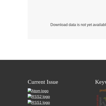
Download data is not yet availabl
Current Issue
Key
pred
pr