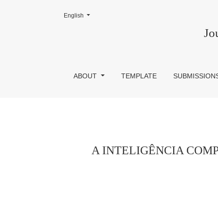
Change the language. The current language is:
English
A INTELIGÊNCIA COMPETITIVA COMO F
Jo
ABOUT
TEMPLATE
SUBMISSION
A INTELIGÊNCIA COM