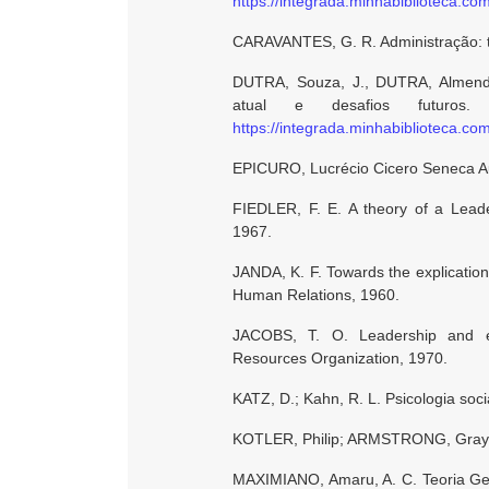
https://integrada.minhabiblioteca.c
CARAVANTES, G. R. Administração: t
DUTRA, Souza, J., DUTRA, Almendr
atual e desafios futuros
https://integrada.minhabiblioteca.c
EPICURO, Lucrécio Cicero Seneca Auré
FIEDLER, F. E. A theory of a Lead
1967.
JANDA, K. F. Towards the explication 
Human Relations, 1960.
JACOBS, T. O. Leadership and ex
Resources Organization, 1970.
KATZ, D.; Kahn, R. L. Psicologia soc
KOTLER, Philip; ARMSTRONG, Gray. Pr
MAXIMIANO, Amaru, A. C. Teoria Gera