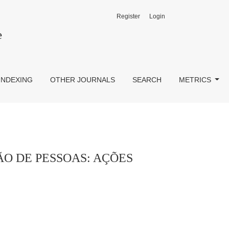
Register
Login
S FAZEM ACONTECER
e
INDEXING
OTHER JOURNALS
SEARCH
METRICS
O DE PESSOAS: AÇÕES