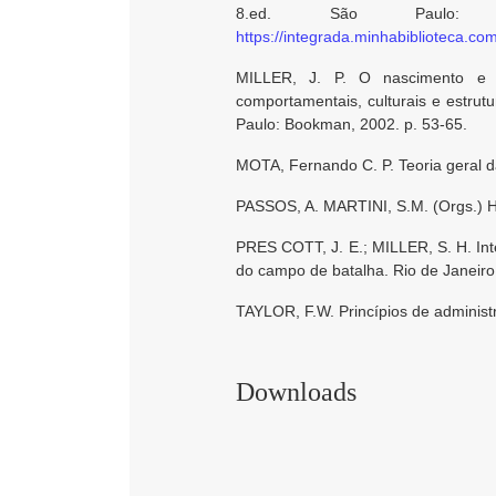
8.ed. São Paulo: 
https://integrada.minhabiblioteca.c
MILLER, J. P. O nascimento e o
comportamentais, culturais e estrutu
Paulo: Bookman, 2002. p. 53-65.
MOTA, Fernando C. P. Teoria geral d
PASSOS, A. MARTINI, S.M. (Orgs.) 
PRES COTT, J. E.; MILLER, S. H. Inte
do campo de batalha. Rio de Janeir
TAYLOR, F.W. Princípios de administra
Downloads