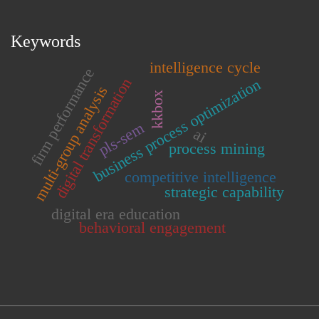
Keywords
intelligence cycle
firm performance
digital transformation
business process optimization
multi-group analysis
kkbox
pls-sem
ai
process mining
competitive intelligence
strategic capability
digital era education
behavioral engagement