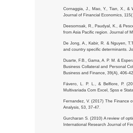
Cornaggia, J., Mao, Y., Tian, X., & 
Journal of Financial Economics, 115
Deesomsak, R., Paudyal, K., & Pescet
from Asia Pacific region. Journal of
De Jong, A., Kabir, R. & Nguyen, T.T
and country specific determinants. J
Duarte, F.B., Gama, A. P. M. & Esper
Business Collateral and Personal Col
Business and Finance, 39(A), 406-42
Fávero, L. P. L., & Belfiore, P. 
Multivariada Com Excel, Spss e Stata
Fernandez, V. (2017) The Finance of 
Analysis, 53, 37-47.
Gurcharan S. (2010) A review of opti
International Research Journal of F