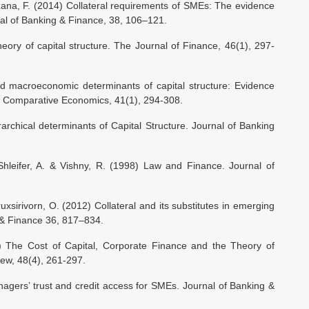
zana, F. (2014) Collateral requirements of SMEs: The evidence
nal of Banking & Finance, 38, 106–121.
eory of capital structure. The Journal of Finance, 46(1), 297-
nd macroeconomic determinants of capital structure: Evidence
of Comparative Economics, 41(1), 294-308.
archical determinants of Capital Structure. Journal of Banking
Shleifer, A. & Vishny, R. (1998) Law and Finance. Journal of
xsirivorn, O. (2012) Collateral and its substitutes in emerging
 & Finance 36, 817–834.
58) The Cost of Capital, Corporate Finance and the Theory of
ew, 48(4), 261-297.
agers’ trust and credit access for SMEs. Journal of Banking &