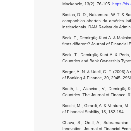
Mackenzie, 13(2), 76-105.
https://d
Bastos, D. D., Nakamura, W. T. & Bas
companhias abertas da américa lat
institucionais. RAM Revista de Admin
Beck, T., Demirgüç-Kunt A. & Maksimo
firms different? Journal of Financial
Beck, T., Demirgüç-Kunt A. & Peria
Countries and Bank Ownership Types.
Berger, A. N. & Udell, G. F. (2006) 
of Banking & Finance, 30, 2945–296
Booth, L., Aizavian, V., Demirgüç-
Countries. The Journal of Finance, 6
Boschi, M., Girardi, A. & Ventura, M
of Financial Stability, 15, 182-194.
Chava, S., Oettl, A., Subramanian
Innovation. Journal of Financial Eco