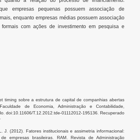
tos quanto a relação do processo de financiamento.
se que empresas pequenas possuem associação de
formais, enquanto empresas médias possuem associação
os formais com ações de investimento em pesquisa e
et timing sobre a estrutura de capital de companhias abertas
 Faculdade de Economia, Administração e Contabilidade,
lo. doi:10.11606/T.12.2012.tde-01112012-195136. Recuperado
r
L. J. (2012). Fatores institucionais e assimetria informacional:
l de empresas brasileiras. RAM. Revista de Administração