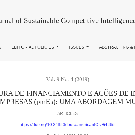
IAMENTO E AÇÕES DE INOVAÇÃO EM PEQUENAS E MÉDI
urnal of Sustainable Competitive Intelligenc
S
EDITORIAL POLICIES
ISSUES
ABSTRACTING & 
Vol. 9 No. 4 (2019)
RA DE FINANCIAMENTO E AÇÕES DE 
MPRESAS (pmEs): UMA ABORDAGEM M
ARTICLES
https://doi.org/10.24883/IberoamericanIC.v9i4.358