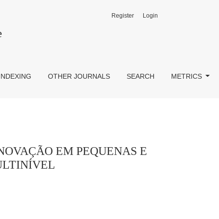
Register
Login
AS EMPRESAS (pmEs): UMA ABORDAGEM MULTINÍVEL
e
INDEXING
OTHER JOURNALS
SEARCH
METRICS
INOVAÇÃO EM PEQUENAS E
ULTINÍVEL