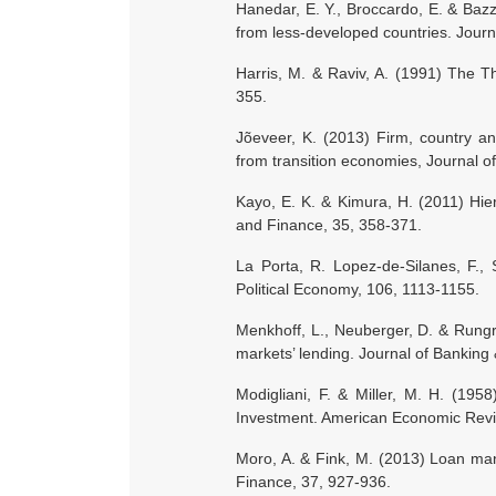
Hanedar, E. Y., Broccardo, E. & Baz
from less-developed countries. Jour
Harris, M. & Raviv, A. (1991) The Th
355.
Jõeveer, K. (2013) Firm, country a
from transition economies, Journal 
Kayo, E. K. & Kimura, H. (2011) Hier
and Finance, 35, 358-371.
La Porta, R. Lopez-de-Silanes, F., 
Political Economy, 106, 1113-1155.
Menkhoff, L., Neuberger, D. & Rungru
markets’ lending. Journal of Banking
Modigliani, F. & Miller, M. H. (19
Investment. American Economic Revi
Moro, A. & Fink, M. (2013) Loan man
Finance, 37, 927-936.