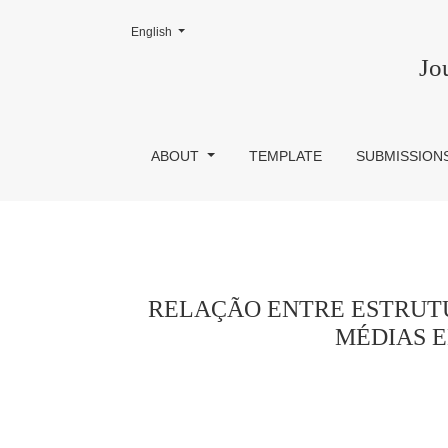
Change the language. The current language is:
English
RELAÇÃO ENTRE ESTRUTURA DE FINANC
Jo
ABOUT
TEMPLATE
SUBMISSION
RELAÇÃO ENTRE ESTRUTU
MÉDIAS E