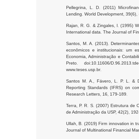
Pellegrina, L. D. (2011) Microfin
Lending. World Development, 39(6),
Rajan, R. G. & Zingales, l. (1995)
International data. The Journal of F
Santos, M. A. (2013). Determinante
econômicos e institucionais: um e
Economia, Administração e Contabil
Preto. doi:10.11606/D.96.2013
www.teses.usp.br.
Santos M. A., Fávero, L. P. L. & Di
Reporting Standards (IFRS) on com
Research Letters, 16, 179-189.
Terra, P. R. S. (2007) Estrutura de
de Administração da USP, 42(2), 192
Ullah, B. (2019) Firm innovation in t
Journal of Multinational Financial M