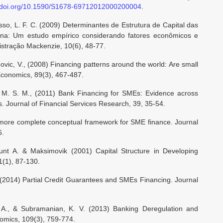
x.doi.org/10.1590/S1678-69712012000200004
.
so, L. F. C. (2009) Determinantes de Estrutura de Capital das
ina: Um estudo empírico considerando fatores econômicos e
istração Mackenzie, 10(6), 48-77.
vic, V., (2008) Financing patterns around the world: Are small
 Economics, 89(3), 467-487.
, M. S. M., (2011) Bank Financing for SMEs: Evidence across
 Journal of Financial Services Research, 39, 35-54.
A more complete conceptual framework for SME finance. Journal
6.
Kunt A. & Maksimovik (2001) Capital Structure in Developing
1(1), 87-130.
. (2014) Partial Credit Guarantees and SMEs Financing. Journal
, A., & Subramanian, K. V. (2013) Banking Deregulation and
nomics, 109(3), 759-774.