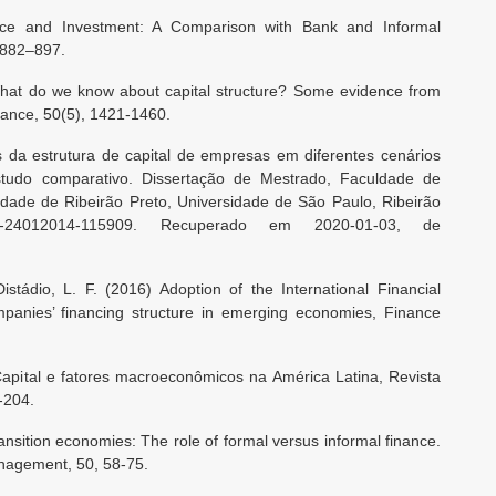
ance and Investment: A Comparison with Bank and Informal
 882–897.
 What do we know about capital structure? Some evidence from
inance, 50(5), 1421-1460.
s da estrutura de capital de empresas em diferentes cenários
studo comparativo. Dissertação de Mestrado, Faculdade de
idade de Ribeirão Preto, Universidade de São Paulo, Ribeirão
.tde-24012014-115909. Recuperado em 2020-01-03, de
stádio, L. F. (2016) Adoption of the International Financial
panies’ financing structure in emerging economies, Finance
 Capital e fatores macroeconômicos na América Latina, Revista
-204.
ransition economies: The role of formal versus informal finance.
anagement, 50, 58-75.