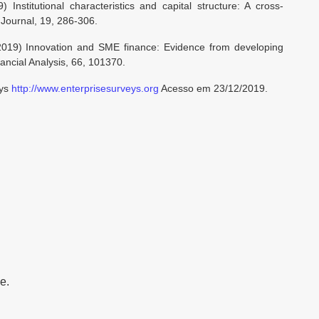
) Institutional characteristics and capital structure: A cross-
Journal, 19, 286-306.
2019) Innovation and SME finance: Evidence from developing
nancial Analysis, 66, 101370.
eys
http://www.enterprisesurveys.org
Acesso em 23/12/2019.
e.