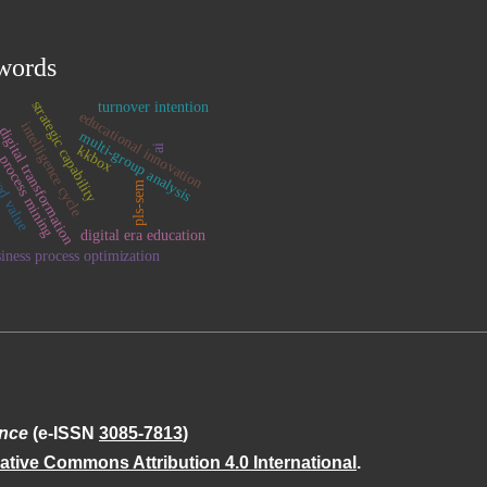
words
strategic capability
turnover intention
educational innovation
intelligence cycle
igital transformation
multi-group analysis
ed value
ai
kkbox
process mining
pls-sem
digital era education
iness process optimization
ence
(e-ISSN
3085-7813
)
ative Commons Attribution 4.0 International
.