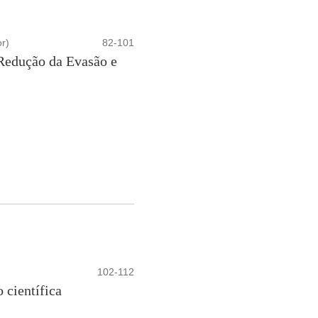
r)
82-101
 Redução da Evasão e
102-112
científica