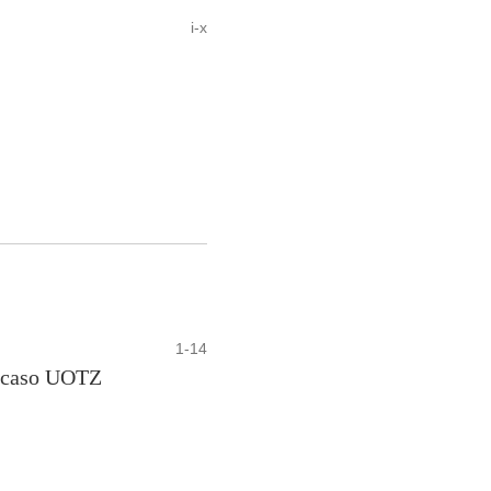
i-x
1-14
o caso UOTZ