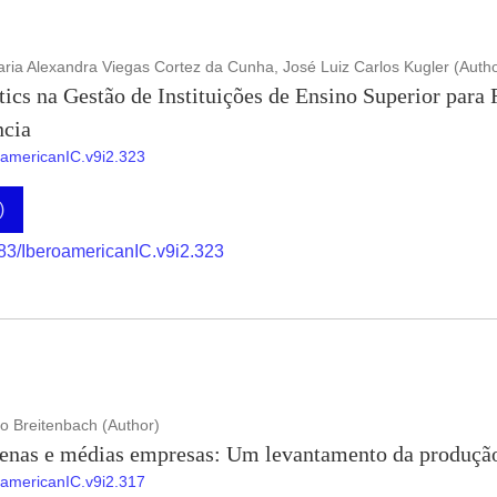
aria Alexandra Viegas Cortez da Cunha, José Luiz Carlos Kugler (Autho
cs na Gestão de Instituições de Ensino Superior para
cia
roamericanIC.v9i2.323
)
883/IberoamericanIC.v9i2.323
o Breitenbach (Author)
enas e médias empresas: Um levantamento da produção 
roamericanIC.v9i2.317