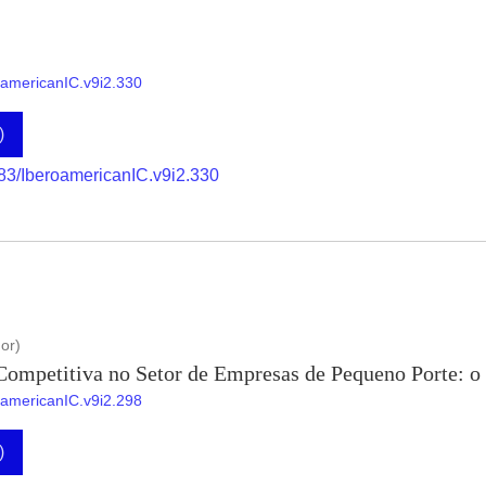
roamericanIC.v9i2.330
)
883/IberoamericanIC.v9i2.330
or)
 Competitiva no Setor de Empresas de Pequeno Porte: 
roamericanIC.v9i2.298
)