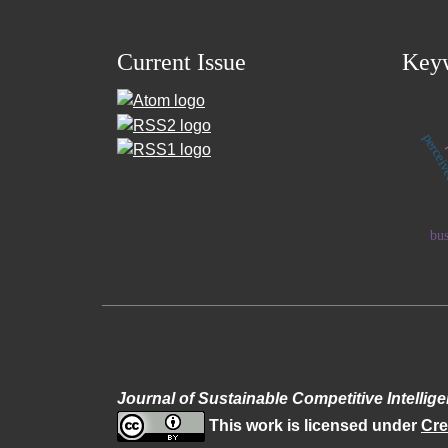
Current Issue
Key
d
perceiv
bus
Journal of Sustainable Competitive Intellig
This work is licensed under
Cre