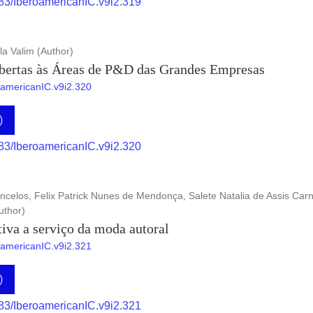
883/IberoamericanIC.v9i2.319
la Valim (Author)
bertas às Áreas de P&D das Grandes Empresas
roamericanIC.v9i2.320
)
883/IberoamericanIC.v9i2.320
celos, Felix Patrick Nunes de Mendonça, Salete Natalia de Assis Carn
uthor)
tiva a serviço da moda autoral
roamericanIC.v9i2.321
)
883/IberoamericanIC.v9i2.321