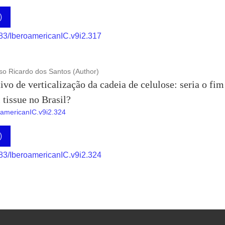
)
883/IberoamericanIC.v9i2.317
lso Ricardo dos Santos (Author)
o de verticalização da cadeia de celulose: seria o fim
 tissue no Brasil?
roamericanIC.v9i2.324
)
883/IberoamericanIC.v9i2.324