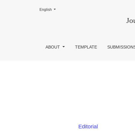
Change the language. The current language is:
English
Vol. 9 No. 2 (2019)
Jo
ABOUT
TEMPLATE
SUBMISSION
Editorial