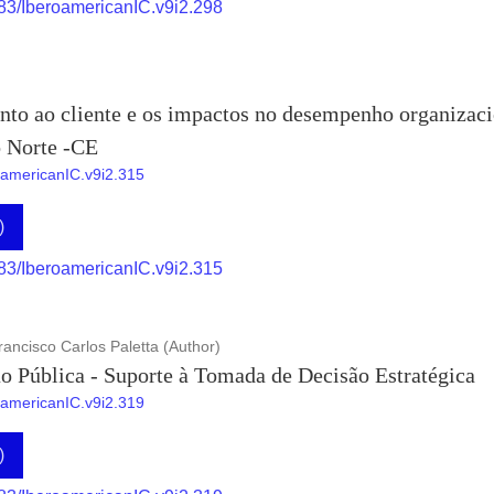
883/IberoamericanIC.v9i2.298
to ao cliente e os impactos no desempenho organizacio
o Norte -CE
roamericanIC.v9i2.315
)
883/IberoamericanIC.v9i2.315
ancisco Carlos Paletta (Author)
o Pública - Suporte à Tomada de Decisão Estratégica
roamericanIC.v9i2.319
)