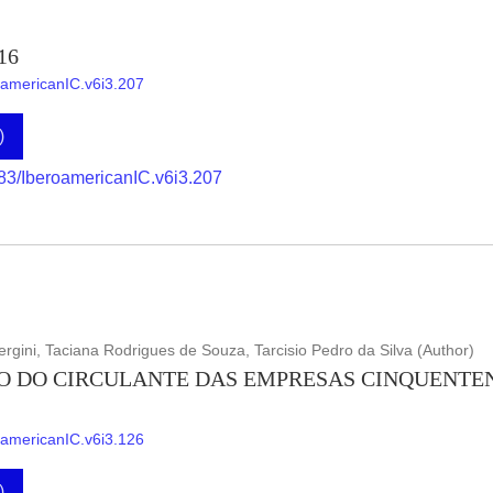
16
roamericanIC.v6i3.207
)
883/IberoamericanIC.v6i3.207
ergini, Taciana Rodrigues de Souza, Tarcisio Pedro da Silva (Author)
O DO CIRCULANTE DAS EMPRESAS CINQUENTE
roamericanIC.v6i3.126
)