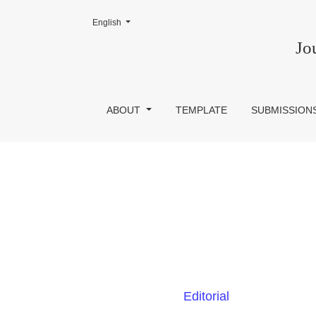
Change the language. The current language is:
English
Vol. 6 No. 3 (2016)
Jo
ABOUT
TEMPLATE
SUBMISSION
Editorial