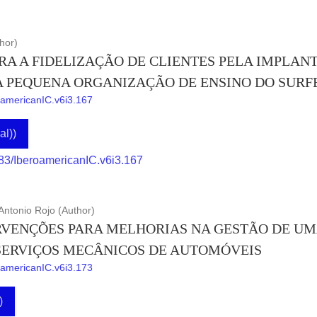
hor)
RA A FIDELIZAÇÃO DE CLIENTES PELA IMPLAN
 PEQUENA ORGANIZAÇÃO DE ENSINO DO SURF
roamericanIC.v6i3.167
al))
883/IberoamericanIC.v6i3.167
ntonio Rojo (Author)
RVENÇÕES PARA MELHORIAS NA GESTÃO DE U
SERVIÇOS MECÂNICOS DE AUTOMÓVEIS
roamericanIC.v6i3.173
)