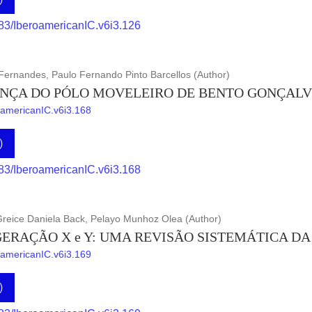
883/IberoamericanIC.v6i3.126
Fernandes, Paulo Fernando Pinto Barcellos (Author)
ANÇA DO PÓLO MOVELEIRO DE BENTO GONÇALV
roamericanIC.v6i3.168
)
883/IberoamericanIC.v6i3.168
Greice Daniela Back, Pelayo Munhoz Olea (Author)
ERAÇÃO X e Y: UMA REVISÃO SISTEMÁTICA DA
roamericanIC.v6i3.169
)