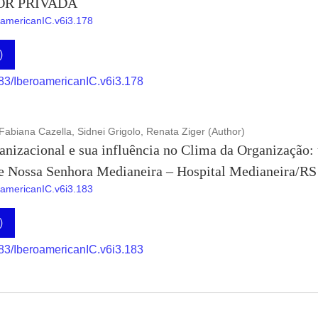
OR PRIVADA
roamericanIC.v6i3.178
)
883/IberoamericanIC.v6i3.178
Fabiana Cazella, Sidnei Grigolo, Renata Ziger (Author)
izacional e sua influência no Clima da Organização:
e Nossa Senhora Medianeira – Hospital Medianeira/RS
roamericanIC.v6i3.183
)
883/IberoamericanIC.v6i3.183